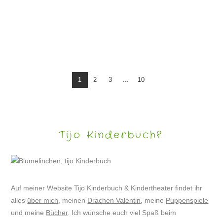
BEACH ART – STRANDGESICHTER
1
2
3
...
10
Tijo Kinderbuch?
Auf meiner Website Tijo Kinderbuch & Kindertheater findet ihr
alles
über mich
, meinen
Drachen Valentin
, meine
Puppenspiele
und meine
Bücher
. Ich wünsche euch viel Spaß beim