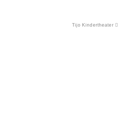
Tijo Kindertheater
SCHNEETIERE – LUSTIGE WINTERBILDER