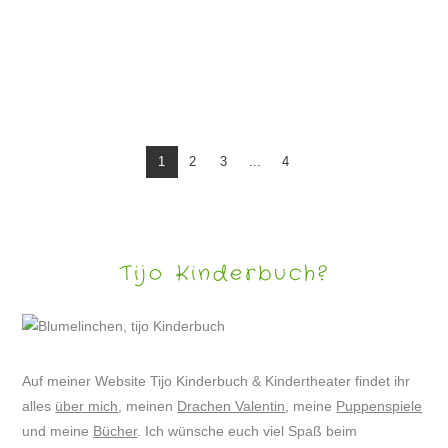
DRACHE VALENTIN AUF DER OSNABRÜCKER BUCHMESSE
1
2
3
...
4
Tijo Kinderbuch?
Auf meiner Website Tijo Kinderbuch & Kindertheater findet ihr
alles
über mich
, meinen
Drachen Valentin
, meine
Puppenspiele
und meine
Bücher
. Ich wünsche euch viel Spaß beim