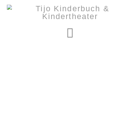
Navigation
Nothing to Show
Right Now
It appears whatever you were looking for is no longer
here or perhaps wasn't here to begin with. You might
want to try starting over from the homepage to see if
you can find what you're after from there.