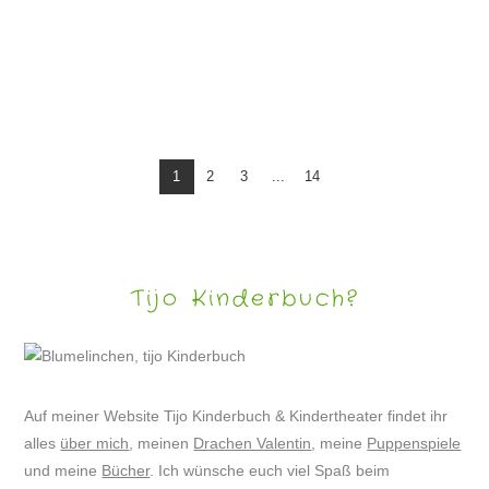
BEACH ART – STRANDGESICHTER
1
2
3
...
14
Tijo Kinderbuch?
Auf meiner Website Tijo Kinderbuch & Kindertheater findet ihr
alles
über mich
, meinen
Drachen Valentin
, meine
Puppenspiele
und meine
Bücher
. Ich wünsche euch viel Spaß beim