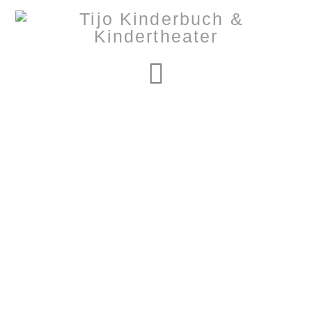
Navigation
Nothing to Show
Right Now
It appears whatever you were looking for is no longer
here or perhaps wasn't here to begin with. You might
want to try starting over from the homepage to see if
you can find what you're after from there.