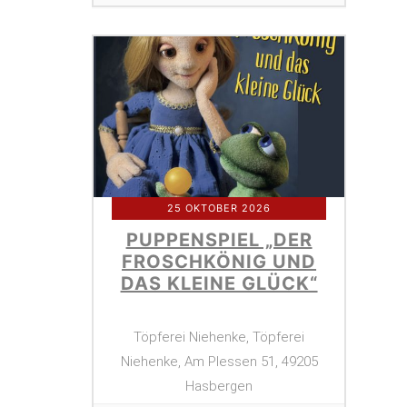
25 OKTOBER 2026
PUPPENSPIEL „DER
FROSCHKÖNIG UND
DAS KLEINE GLÜCK“
Töpferei Niehenke, Töpferei
Niehenke, Am Plessen 51, 49205
Hasbergen