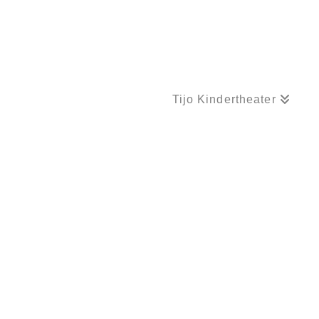
Tijo Kindertheater
KINDERRÄTSEL MIT DRACHE VALENTIN #22