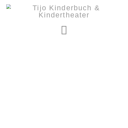
Navigation
Nothing to Show
Right Now
It appears whatever you were looking for is no longer
here or perhaps wasn't here to begin with. You might
want to try starting over from the homepage to see if
you can find what you're after from there.