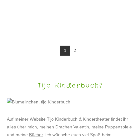
PUPPENSPIEL „DER FROSCHKÖNIG UND DAS KLEINE GLÜCK“
1
2
Tijo Kinderbuch?
Auf meiner Website Tijo Kinderbuch & Kindertheater findet ihr
alles
über mich
, meinen
Drachen Valentin
, meine
Puppenspiele
und meine
Bücher
. Ich wünsche euch viel Spaß beim