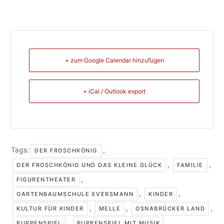
+ zum Google Calendar hinzufügen
+ iCal / Outlook export
Tags:
,
DER FROSCHKÖNIG
,
,
DER FROSCHKÖNIG UND DAS KLEINE GLÜCK
FAMILIE
,
FIGURENTHEATER
,
,
GARTENBAUMSCHULE EVERSMANN
KINDER
,
,
,
KULTUR FÜR KINDER
MELLE
OSNABRÜCKER LAND
,
,
PUPPENSPIEL
PUPPENSPIEL MIT MUSIK