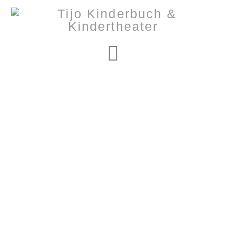
Navigation
Nothing to Show
Right Now
It appears whatever you were looking for is no longer
here or perhaps wasn't here to begin with. You might
want to try starting over from the homepage to see if
you can find what you're after from there.