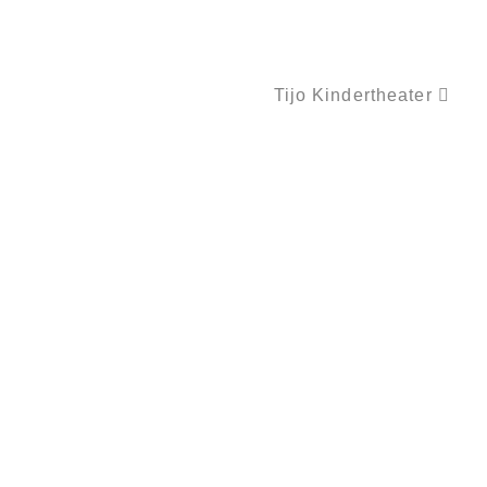
Tijo Kindertheater
BLUMENGESICHTER – FLOWERART