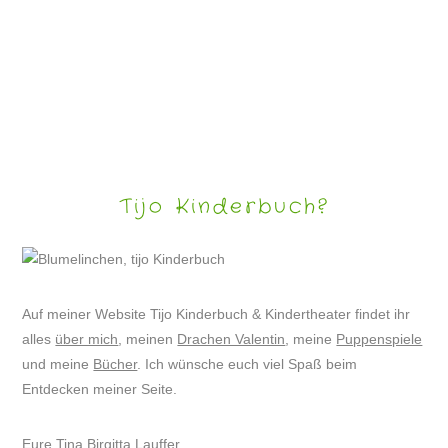
PUPPENSPIEL „RITTER RITA UND DER BÄRTIGER“
Tijo Kinderbuch?
Auf meiner Website Tijo Kinderbuch & Kindertheater findet ihr
alles
über mich
, meinen
Drachen Valentin
, meine
Puppenspiele
und meine
Bücher
. Ich wünsche euch viel Spaß beim
Entdecken meiner Seite.
Eure Tina Birgitta Lauffer