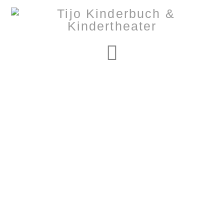
Navigation
Nothing to Show
Right Now
It appears whatever you were looking for is no longer
here or perhaps wasn't here to begin with. You might
want to try starting over from the homepage to see if
you can find what you're after from there.