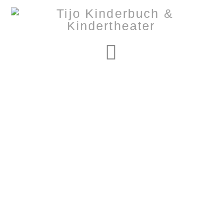
Navigation
Nothing to Show
Right Now
It appears whatever you were looking for is no longer
here or perhaps wasn't here to begin with. You might
want to try starting over from the homepage to see if
you can find what you're after from there.