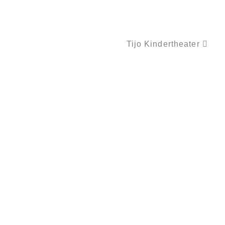
Tijo Kindertheater
KINDERRÄTSEL MIT DRACHE VALENTIN #23