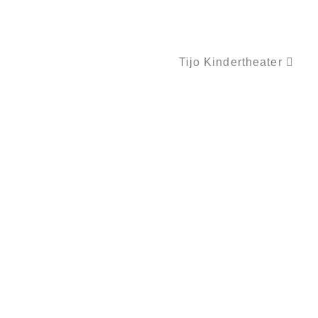
Tijo Kindertheater
FOODART HEALTHY – ESSEN MIT SPASS