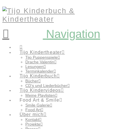
Navigation
Tijo Kindertheater
Tijo Puppenspiele
Drache Valentin
Lesungen
Terminkalender
Tijo Kinderbuch
Bücher
CD’s und Liederbücher
Tijo Kindervideos
Meine Playlisten
Food Art & Smile
Smile Galerie
Food Art
Über mich
Kontakt
Projekte
Presse