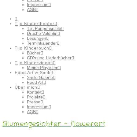
Impressum
AGB
Tijo Kindertheater
Tijo Puppenspiele
Drache Valentin
Lesungen
Terminkalender
Tijo Kinderbuch
Bücher
CD’s und Liederbücher
Tijo Kindervideos
Meine Playlisten
Food Art & Smile
Smile Galerie
Food Art
Über mich
Kontakt
Projekte
Presse
Impressum
AGB
Blumengesichter – flowerart