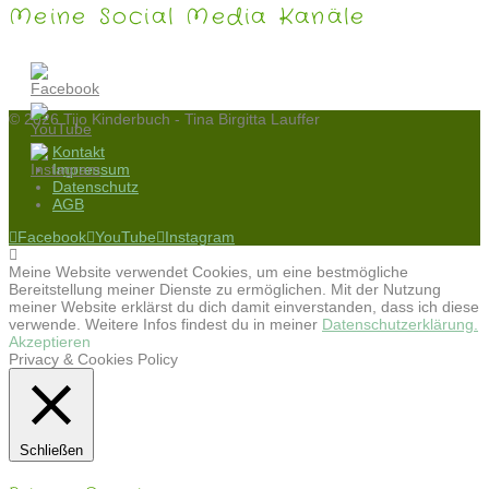
Meine Social Media Kanäle
© 2026 Tijo Kinderbuch - Tina Birgitta Lauffer
Kontakt
Impressum
Datenschutz
AGB
Facebook
YouTube
Instagram
Meine Website verwendet Cookies, um eine bestmögliche
Bereitstellung meiner Dienste zu ermöglichen. Mit der Nutzung
meiner Website erklärst du dich damit einverstanden, dass ich diese
verwende. Weitere Infos findest du in meiner
Datenschutzerklärung.
Akzeptieren
Privacy & Cookies Policy
Schließen