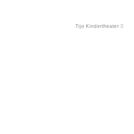
Tijo Kindertheater
KLAPPERS REISE ODER WO BITTE GEHTS NACH AFRIKA?