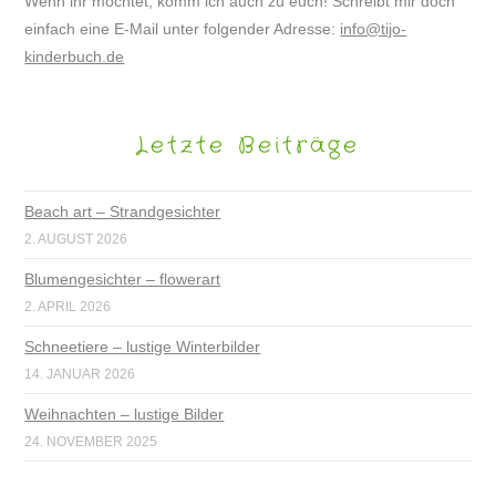
Wenn ihr möchtet, komm ich auch zu euch! Schreibt mir doch
einfach eine E-Mail unter folgender Adresse:
info@tijo-
kinderbuch.de
Letzte Beiträge
Beach art – Strandgesichter
2. AUGUST 2026
Blumengesichter – flowerart
2. APRIL 2026
Schneetiere – lustige Winterbilder
14. JANUAR 2026
Weihnachten – lustige Bilder
24. NOVEMBER 2025