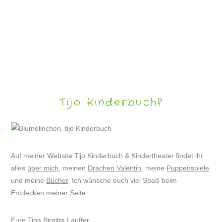
BUNTE NOTEN FÜR GITARRE NEUES WEIHNACHTSHEFT
Tijo Kinderbuch?
Auf meiner Website Tijo Kinderbuch & Kindertheater findet ihr
alles
über mich
, meinen
Drachen Valentin
, meine
Puppenspiele
und meine
Bücher
. Ich wünsche euch viel Spaß beim
Entdecken meiner Seite.
Eure Tina Birgitta Lauffer