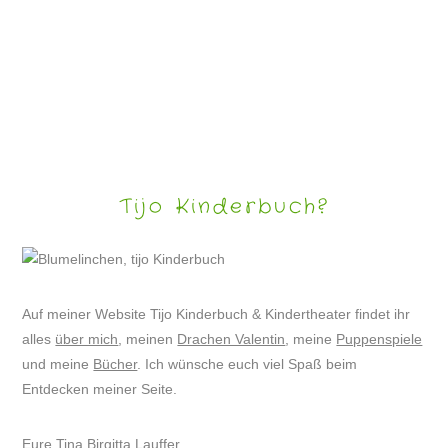
BUNTE NOTEN FÜR GITARRE NEUES WEIHNACHTSHEFT
Tijo Kinderbuch?
Auf meiner Website Tijo Kinderbuch & Kindertheater findet ihr
alles
über mich
, meinen
Drachen Valentin
, meine
Puppenspiele
und meine
Bücher
. Ich wünsche euch viel Spaß beim
Entdecken meiner Seite.
Eure Tina Birgitta Lauffer