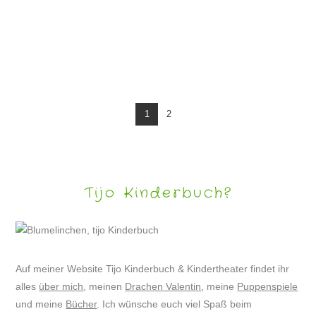
LESUNG „APPLEJUCY – ABENTEUER IN AMERIKA“
1
2
Tijo Kinderbuch?
Auf meiner Website Tijo Kinderbuch & Kindertheater findet ihr
alles
über mich
, meinen
Drachen Valentin
, meine
Puppenspiele
und meine
Bücher
. Ich wünsche euch viel Spaß beim