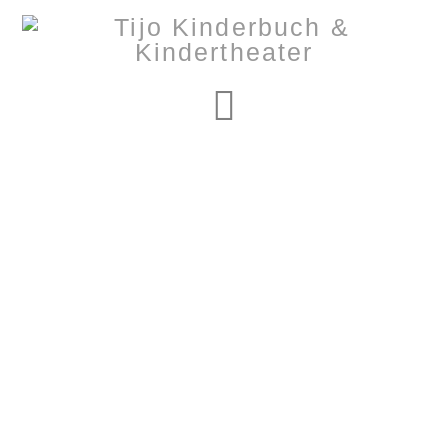
Navigation
Nothing to Show
Right Now
It appears whatever you were looking for is no longer
here or perhaps wasn't here to begin with. You might
want to try starting over from the homepage to see if
you can find what you're after from there.