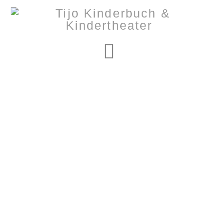
Navigation
Nothing to Show
Right Now
It appears whatever you were looking for is no longer
here or perhaps wasn't here to begin with. You might
want to try starting over from the homepage to see if
you can find what you're after from there.