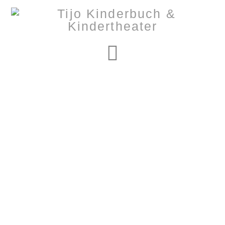
Navigation
Nothing to Show
Right Now
It appears whatever you were looking for is no longer
here or perhaps wasn't here to begin with. You might
want to try starting over from the homepage to see if
you can find what you're after from there.