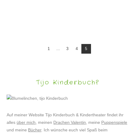
DEMO: SAN FRANCISCO BAY BRIDGE
1
...
3
4
5
Tijo Kinderbuch?
Auf meiner Website Tijo Kinderbuch & Kindertheater findet ihr
alles
über mich
, meinen
Drachen Valentin
, meine
Puppenspiele
und meine
Bücher
. Ich wünsche euch viel Spaß beim