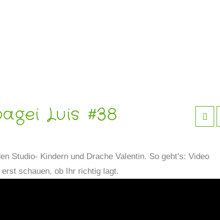
agei Luis #38
en Studio- Kindern und Drache Valentin. So geht’s: Video
st schauen, ob Ihr richtig lagt.