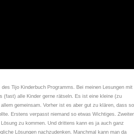
l des Tijo Kinderbuch Programms. Bei meinen Lesungen mit
 (fast) alle Kinder gerne rätseln. Es ist eine kleine (zu
allem gemeinsam. Vorher ist es aber gut zu klären, dass so
llte. Erstens verpasst niemand so etwas Wichtiges. Zweite
e Lösung zu kommen. Und drittens kann es ja auch ganz
mögliche Lösungen nachzudenken. Manchmal kann man da