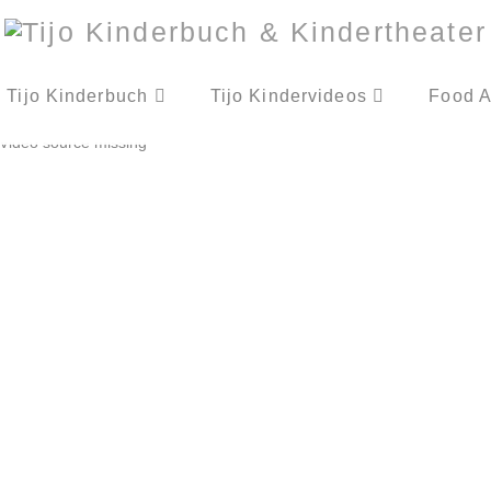
Tijo Kinderbuch
Tijo Kindervideos
Food A
Video source missing