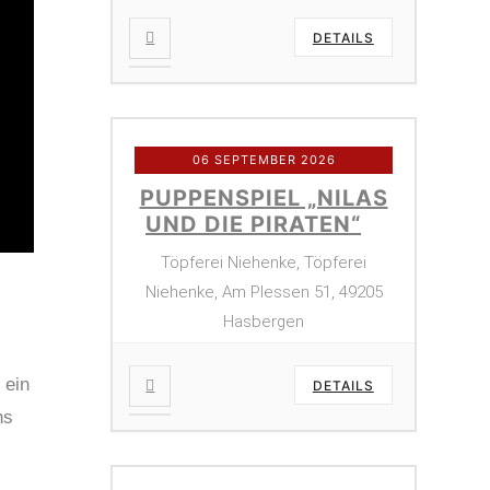
DETAILS
06 SEPTEMBER 2026
PUPPENSPIEL „NILAS
UND DIE PIRATEN“
Töpferei Niehenke, Töpferei
Niehenke, Am Plessen 51, 49205
Hasbergen
 ein
DETAILS
ns