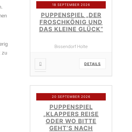
18 SEPTEMBER 2026
n.
PUPPENSPIEL „DER
chen
FROSCHKÖNIG UND
DAS KLEINE GLÜCK“
erig
Bissendorf Holte
t zu
DETAILS
20 SEPTEMBER 2026
PUPPENSPIEL
„KLAPPERS REISE
ODER WO BITTE
GEHT’S NACH