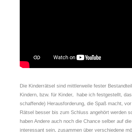
Die Kinderrätsel sind mittlerweile fester
Bestandtei
Kindern, bzw. für Kinder, habe ich festgestellt, dass
schaffende) Herausforderung, die Spaß macht, vor 
Rätsel besser bis zum Schluss angehört werden so
haben Andere auch noch die Chance selber auf di
interessant sein, zusammen über verschiedene 