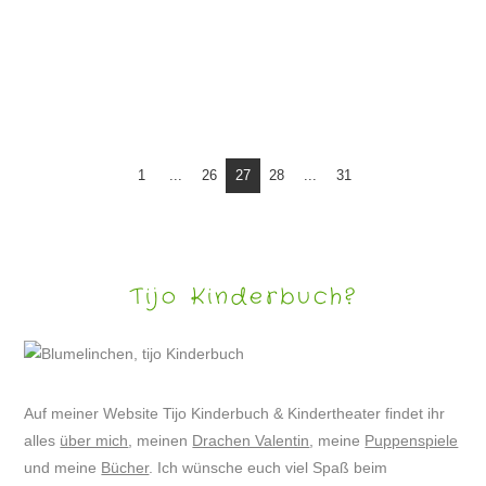
PUPPENSPIEL „SARAH UND DER WEIHNACHTSBÄR“
1
...
26
27
28
...
31
Tijo Kinderbuch?
Auf meiner Website Tijo Kinderbuch & Kindertheater findet ihr
alles
über mich
, meinen
Drachen Valentin
, meine
Puppenspiele
und meine
Bücher
. Ich wünsche euch viel Spaß beim