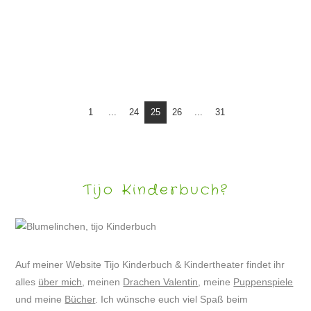
DRACHE VALENTIN WIRD ASTRONAUT
1
...
24
25
26
...
31
Tijo Kinderbuch?
Auf meiner Website Tijo Kinderbuch & Kindertheater findet ihr
alles
über mich
, meinen
Drachen Valentin
, meine
Puppenspiele
und meine
Bücher
. Ich wünsche euch viel Spaß beim