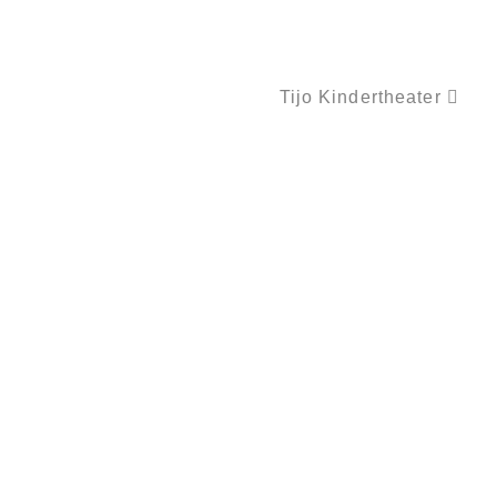
Tijo Kindertheater
PUPPENTHEATER „KLAPPERS REISE“ ODER „WO BITTE GEHT’S NACH AFRIKA?“