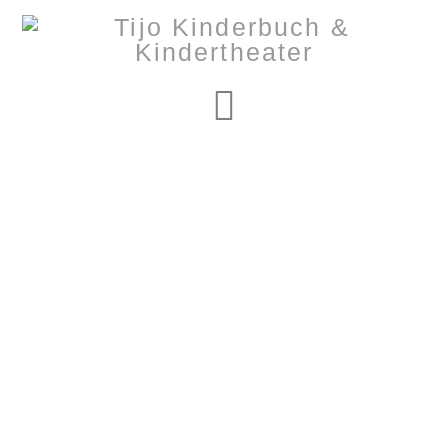
Navigation
Nothing to Show
Right Now
It appears whatever you were looking for is no longer
here or perhaps wasn't here to begin with. You might
want to try starting over from the homepage to see if
you can find what you're after from there.