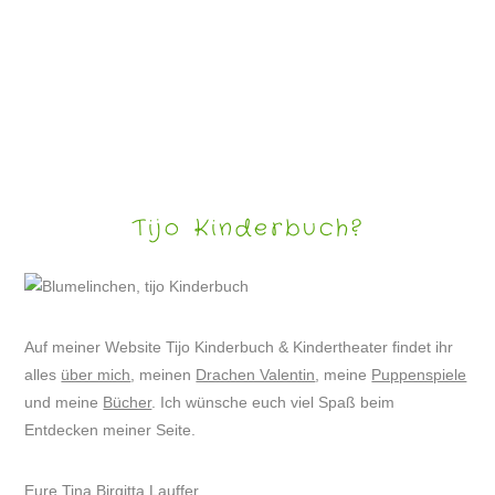
KLAPPERS REISE ODER WO BITTE GEHT’S NACH AFRIKA?
Tijo Kinderbuch?
Auf meiner Website Tijo Kinderbuch & Kindertheater findet ihr
alles
über mich
, meinen
Drachen Valentin
, meine
Puppenspiele
und meine
Bücher
. Ich wünsche euch viel Spaß beim
Entdecken meiner Seite.
Eure Tina Birgitta Lauffer