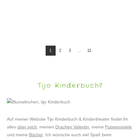
BLUMENGESICHTER – FLOWERART
1
2
3
...
11
Tijo Kinderbuch?
Auf meiner Website Tijo Kinderbuch & Kindertheater findet ihr
alles
über mich
, meinen
Drachen Valentin
, meine
Puppenspiele
und meine
Bücher
. Ich wünsche euch viel Spaß beim