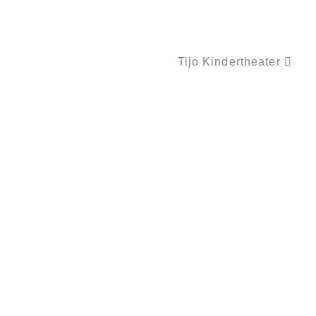
Tijo Kindertheater
PREMIERE! PUPPENSPIEL „DER FROSCHKÖNIG UND DAS KLEINE GLÜCK“