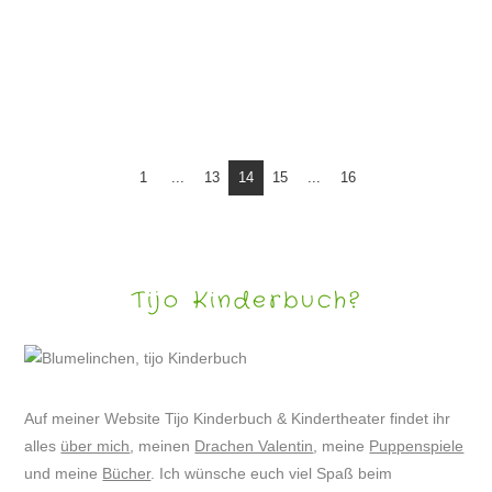
DRACHE VALENTIN UND ICH BEI SPIEL+FREIZEIT NAGEL
1
...
13
14
15
...
16
Tijo Kinderbuch?
Auf meiner Website Tijo Kinderbuch & Kindertheater findet ihr
alles
über mich
, meinen
Drachen Valentin
, meine
Puppenspiele
und meine
Bücher
. Ich wünsche euch viel Spaß beim