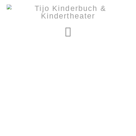
Navigation
Nothing to Show
Right Now
It appears whatever you were looking for is no longer
here or perhaps wasn't here to begin with. You might
want to try starting over from the homepage to see if
you can find what you're after from there.