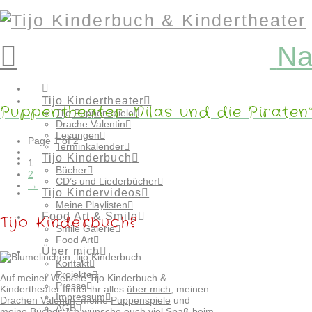
Na
Tijo Kindertheater
Puppentheater „Nilas und die Piraten
Tijo Puppenspiele
Drache Valentin
Lesungen
Page 1 of 2
Terminkalender
Tijo Kinderbuch
1
Bücher
2
CD’s und Liederbücher
→
Tijo Kindervideos
Meine Playlisten
Food Art & Smile
Tijo Kinderbuch?
Smile Galerie
Food Art
Über mich
Kontakt
Projekte
Auf meiner Website Tijo Kinderbuch &
Presse
Kindertheater findet ihr alles
über mich
, meinen
Impressum
Drachen Valentin
, meine
Puppenspiele
und
AGB
meine
Bücher
. Ich wünsche euch viel Spaß beim