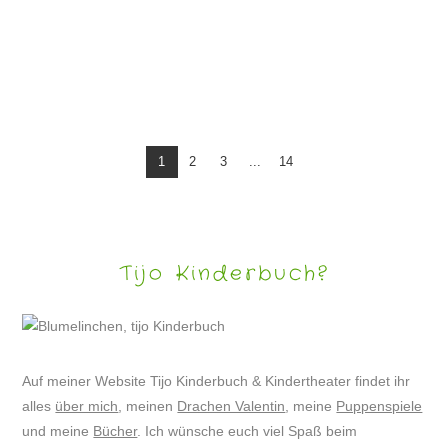
DRACHE VALENTIN WIRD (VOR)SCHULKIND
1
2
3
...
14
Tijo Kinderbuch?
Auf meiner Website Tijo Kinderbuch & Kindertheater findet ihr
alles
über mich
, meinen
Drachen Valentin
, meine
Puppenspiele
und meine
Bücher
. Ich wünsche euch viel Spaß beim