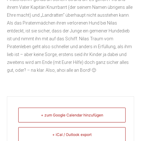
ihrem Vater Kapitän Knurrbarrt (der seinem Namen übrigens alle
Ehre macht) und „Landratten“ überhaupt nicht ausstehen kann.
Als das Piratenmädchen ihren verlorenen Hund bei Nilas
entdeckt, ist sie sicher, dass der Junge ein gemeiner Hundedieb
ist und nimmt ihn mit auf das Schiff. Nilas Traum vom
Piratenleben geht also schneller und anders in Erfüllung, als ihm
lieb ist – aber keine Sorge, erstens seid ihr Kinder ja dabei und
zweitens wird am Ende (mit Eurer Hilfe) doch ganz sicher alles
gut, oder? – na klar. Also, ahoi alle an Bord! 🙂
+ zum Google Calendar hinzufügen
+ iCal / Outlook export