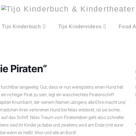
Tijo Kinderbuch
Tijo Kindervideos
Food A
ie Piraten“
 furchtbar langweilig. Gut, dass er nun wenigstens einen Hund hat:
in richtiger Pirat zu sein, legt ein waschechtes Piratenschiff
Kapitän Knurrbarrt, der seinem Namen übrigens alle Ehre macht und
ädchen ihren verlorenen Hund bei Nilas entdeckt, ist sie sicher,
 auf das Schiff. Nilas Traum vom Piratenleben geht also schneller
rstens seid ihr Kinder ja dabei und zweitens wird am Ende (mit eurer
bei wenn es heißt: Ahoi und alle an Bord!