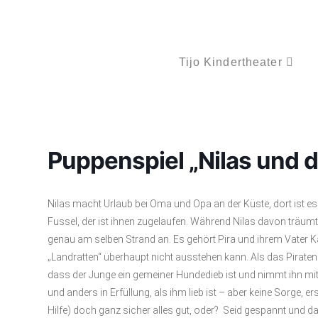
Tijo Kindertheater
Puppenspiel „Nilas und d
Nilas macht Urlaub bei Oma und Opa an der Küste, dort ist es
Fussel, der ist ihnen zugelaufen. Während Nilas davon träumt e
genau am selben Strand an. Es gehört Pira und ihrem Vater 
„Landratten“ überhaupt nicht ausstehen kann. Als das Piratenm
dass der Junge ein gemeiner Hundedieb ist und nimmt ihn mit
und anders in Erfüllung, als ihm lieb ist – aber keine Sorge, e
Hilfe) doch ganz sicher alles gut, oder? Seid gespannt und da