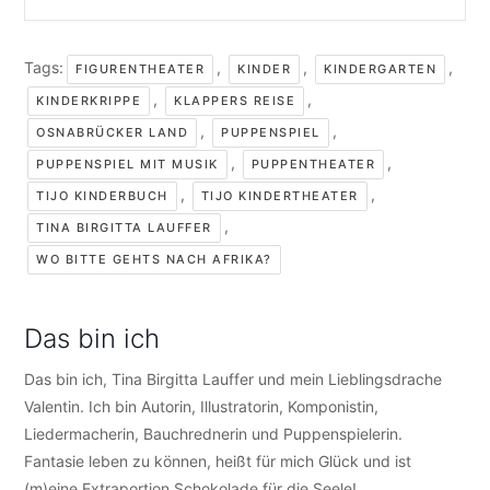
Tags:
,
,
,
FIGURENTHEATER
KINDER
KINDERGARTEN
,
,
KINDERKRIPPE
KLAPPERS REISE
,
,
OSNABRÜCKER LAND
PUPPENSPIEL
,
,
PUPPENSPIEL MIT MUSIK
PUPPENTHEATER
,
,
TIJO KINDERBUCH
TIJO KINDERTHEATER
,
TINA BIRGITTA LAUFFER
WO BITTE GEHTS NACH AFRIKA?
Das bin ich
Das bin ich, Tina Birgitta Lauffer und mein Lieblingsdrache
Valentin. Ich bin Autorin, Illustratorin, Komponistin,
Liedermacherin, Bauchrednerin und Puppenspielerin.
Fantasie leben zu können, heißt für mich Glück und ist
(m)eine Extraportion Schokolade für die Seele!