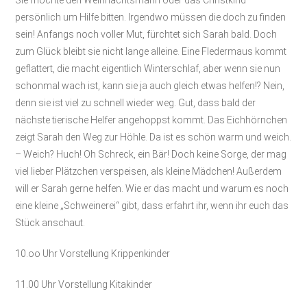
persönlich um Hilfe bitten. Irgendwo müssen die doch zu finden
sein! Anfangs noch voller Mut, fürchtet sich Sarah bald. Doch
zum Glück bleibt sie nicht lange alleine. Eine Fledermaus kommt
geflattert, die macht eigentlich Winterschlaf, aber wenn sie nun
schonmal wach ist, kann sie ja auch gleich etwas helfen!? Nein,
denn sie ist viel zu schnell wieder weg. Gut, dass bald der
nächste tierische Helfer angehoppst kommt. Das Eichhörnchen
zeigt Sarah den Weg zur Höhle. Da ist es schön warm und weich.
– Weich? Huch! Oh Schreck, ein Bär! Doch keine Sorge, der mag
viel lieber Plätzchen verspeisen, als kleine Mädchen! Außerdem
will er Sarah gerne helfen. Wie er das macht und warum es noch
eine kleine „Schweinerei“ gibt, dass erfahrt ihr, wenn ihr euch das
Stück anschaut.
10.oo Uhr Vorstellung Krippenkinder
11.00 Uhr Vorstellung Kitakinder