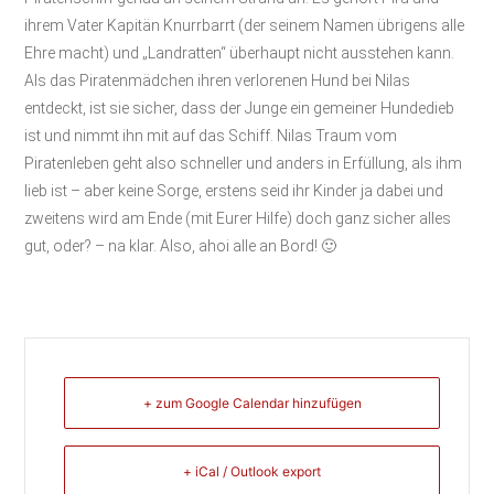
ihrem Vater Kapitän Knurrbarrt (der seinem Namen übrigens alle
Ehre macht) und „Landratten“ überhaupt nicht ausstehen kann.
Als das Piratenmädchen ihren verlorenen Hund bei Nilas
entdeckt, ist sie sicher, dass der Junge ein gemeiner Hundedieb
ist und nimmt ihn mit auf das Schiff. Nilas Traum vom
Piratenleben geht also schneller und anders in Erfüllung, als ihm
lieb ist – aber keine Sorge, erstens seid ihr Kinder ja dabei und
zweitens wird am Ende (mit Eurer Hilfe) doch ganz sicher alles
gut, oder? – na klar. Also, ahoi alle an Bord! 🙂
+ zum Google Calendar hinzufügen
+ iCal / Outlook export