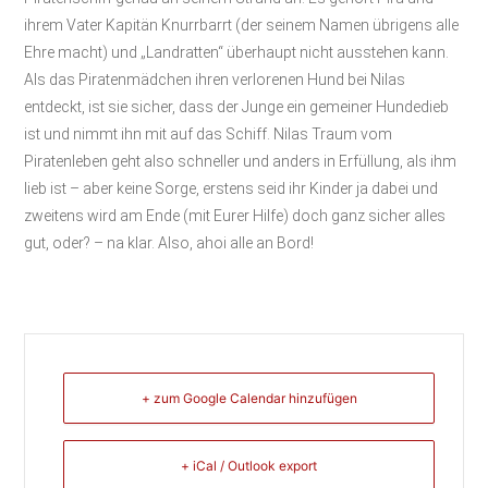
ihrem Vater Kapitän Knurrbarrt (der seinem Namen übrigens alle
Ehre macht) und „Landratten“ überhaupt nicht ausstehen kann.
Als das Piratenmädchen ihren verlorenen Hund bei Nilas
entdeckt, ist sie sicher, dass der Junge ein gemeiner Hundedieb
ist und nimmt ihn mit auf das Schiff. Nilas Traum vom
Piratenleben geht also schneller und anders in Erfüllung, als ihm
lieb ist – aber keine Sorge, erstens seid ihr Kinder ja dabei und
zweitens wird am Ende (mit Eurer Hilfe) doch ganz sicher alles
gut, oder? – na klar. Also, ahoi alle an Bord!
+ zum Google Calendar hinzufügen
+ iCal / Outlook export