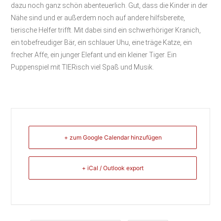
dazu noch ganz schön abenteuerlich. Gut, dass die Kinder in der
Nähe sind und er außerdem noch auf andere hilfsbereite,
tierische Helfer trifft. Mit dabei sind ein schwerhöriger Kranich,
ein tobefreudiger Bär, ein schlauer Uhu, eine träge Katze, ein
frecher Affe, ein junger Elefant und ein kleiner Tiger. Ein
Puppenspiel mit TIERisch viel Spaß und Musik.
+ zum Google Calendar hinzufügen
+ iCal / Outlook export