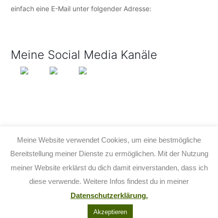
einfach eine E-Mail unter folgender Adresse:
info@tijo-
kinderbuch.de
Meine Social Media Kanäle
Meine Website verwendet Cookies, um eine bestmögliche
Bereitstellung meiner Dienste zu ermöglichen. Mit der Nutzung
meiner Website erklärst du dich damit einverstanden, dass ich
© 2026 TIJO KINDERBUCH - TINA BIRGITTA LAUFFER
diese verwende. Weitere Infos findest du in meiner
KONTAKT
IMPRESSUM
DATENSCHUTZ
AGB
Datenschutzerklärung.
FACEBOOK
YOUTUBE
INSTAGRAM
Akzeptieren