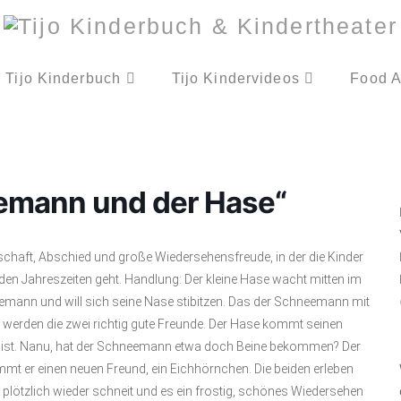
Tijo Kinderbuch
Tijo Kindervideos
Food A
emann und der Hase“
schaft, Abschied und große Wiedersehensfreude, in der die Kinder
en Jahreszeiten geht. Handlung: Der kleine Hase wacht mitten im
eemann und will sich seine Nase stibitzen. Das der Schneemann mit
d werden die zwei richtig gute Freunde. Der Hase kommt seinen
da ist. Nanu, hat der Schneemann etwa doch Beine bekommen? Der
ommt er einen neuen Freund, ein Eichhörnchen. Die beiden erleben
lötzlich wieder schneit und es ein frostig, schönes Wiedersehen