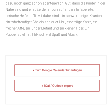
dazu noch ganz schön abenteuerlich. Gut, dass die Kinder in der
Nähe sind und er außerdem noch auf andere hilfsbereite,
tierische Helfer trifft. Mit dabei sind: ein schwerhöriger Kranich,
ein tobefreudiger Bär, ein schlauer Uhu, eine träge Katze, ein
frecher Affe, ein junger Elefant und ein kleiner Tiger. Ein
Puppenspiel mit TIERisch viel Spaß und Musik.
+ zum Google Calendar hinzufügen
+ iCal / Outlook export