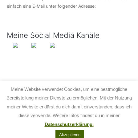
einfach eine E-Mail unter folgender Adresse:
info@tijo-
kinderbuch.de
Meine Social Media Kanäle
Meine Website verwendet Cookies, um eine bestmögliche
Bereitstellung meiner Dienste zu ermöglichen. Mit der Nutzung
meiner Website erklärst du dich damit einverstanden, dass ich
© 2026 TIJO KINDERBUCH - TINA BIRGITTA LAUFFER
diese verwende. Weitere Infos findest du in meiner
KONTAKT
IMPRESSUM
DATENSCHUTZ
AGB
Datenschutzerklärung.
FACEBOOK
YOUTUBE
INSTAGRAM
Akzeptieren