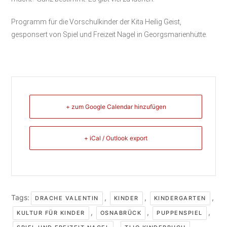
Programm für die Vorschulkinder der Kita Heilig Geist,
gesponsert von Spiel und Freizeit Nagel in Georgsmarienhütte.
+ zum Google Calendar hinzufügen
+ iCal / Outlook export
Tags:
,
,
,
DRACHE VALENTIN
KINDER
KINDERGARTEN
,
,
,
KULTUR FÜR KINDER
OSNABRÜCK
PUPPENSPIEL
,
,