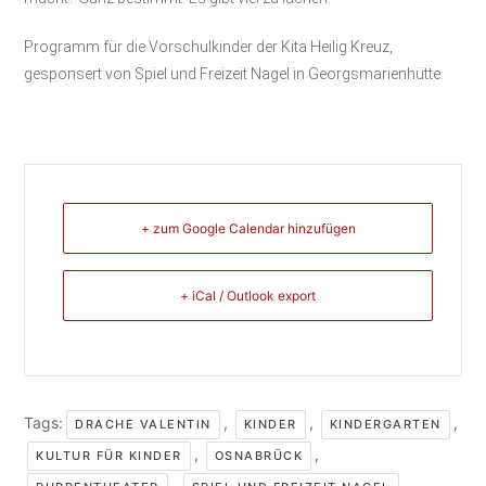
Programm für die Vorschulkinder der Kita Heilig Kreuz,
gesponsert von Spiel und Freizeit Nagel in Georgsmarienhütte.
+ zum Google Calendar hinzufügen
+ iCal / Outlook export
Tags:
,
,
,
DRACHE VALENTIN
KINDER
KINDERGARTEN
,
,
KULTUR FÜR KINDER
OSNABRÜCK
,
,